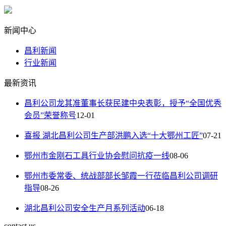
新闻中心
昌利新闻
行业新闻
最新资讯
昌利公司龙其准董事长获民建中央表彰，授予“全国优秀
会员”荣誉称号
12-01
喜报 湖北昌利公司生产部洪鹏入选“十大鄂州工匠”
07-21
鄂州市金刚石工具行业协会慰问抗疫一线
08-06
鄂州市委常委、统战部部长邹霞一行莅临昌利公司调研
指导
08-26
湖北昌利公司安全生产月系列活动
06-18
contact us