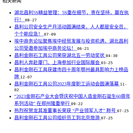
相关新闻
湖北昌利5S精益管理：5S重在细节，贵在坚持，赢在执
行！
08-27
昌利公司安全生产月活动圆满结束，人人都是安全员，
个个能应急！
07-09
埃中商务论坛聚焦埃中经贸发展与投资机遇，湖北昌利
公司受邀参加埃中商务论坛！
06-21
昌利金刚石工具公司荣获湖北五一劳动奖状
04-30
昌利人奔赴厦门、上海参加行业国际展会
03-25
昌利金刚石工具获建市四十周年鄂州最具影响力上榜品
牌
12-07
昌利金刚石工具公司2023年度职工运动会圆满落幕
11-
02
“2023金刚石产业大会暨庆祝中国人造金刚石诞生60周年
系列活动” 在郑州隆重举行
09-22
热烈祝贺龙其准董事长荣获 “产业领军人才” 称号
07-25
昌利金刚石工具公司组织员工到北京旅游
07-25