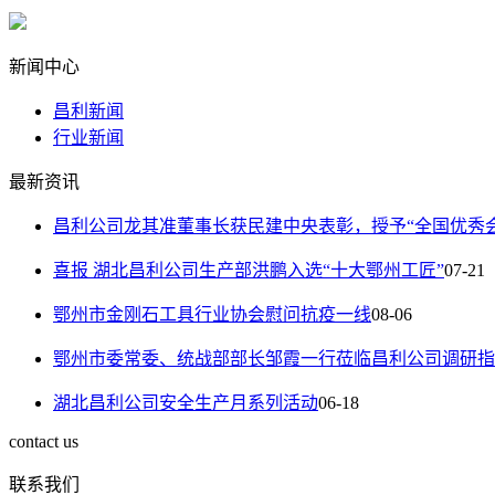
新闻中心
昌利新闻
行业新闻
最新资讯
昌利公司龙其准董事长获民建中央表彰，授予“全国优秀
喜报 湖北昌利公司生产部洪鹏入选“十大鄂州工匠”
07-21
鄂州市金刚石工具行业协会慰问抗疫一线
08-06
鄂州市委常委、统战部部长邹霞一行莅临昌利公司调研指
湖北昌利公司安全生产月系列活动
06-18
contact us
联系我们