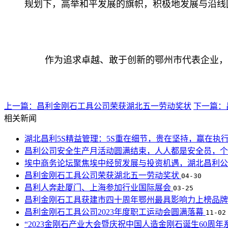
规划下，高举和平发展的旗帜，积极地发展与沿线
作为追求卓越、敢于创新的鄂州市代表企业，
上一篇：昌利金刚石工具公司荣获湖北五一劳动奖状
下一篇：
相关新闻
湖北昌利5S精益管理：5S重在细节，贵在坚持，赢在执
昌利公司安全生产月活动圆满结束，人人都是安全员，
埃中商务论坛聚焦埃中经贸发展与投资机遇，湖北昌利
昌利金刚石工具公司荣获湖北五一劳动奖状
04-30
昌利人奔赴厦门、上海参加行业国际展会
03-25
昌利金刚石工具获建市四十周年鄂州最具影响力上榜品
昌利金刚石工具公司2023年度职工运动会圆满落幕
11-02
“2023金刚石产业大会暨庆祝中国人造金刚石诞生60周年