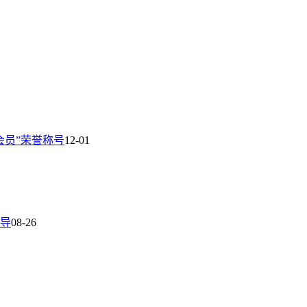
会员”荣誉称号
12-01
导
08-26